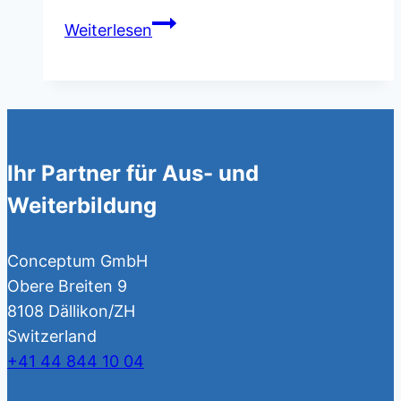
Ausbildung
Weiterlesen
Teamleiter/in-
Leadership
Erfolgsstory
des
Jahres
Ihr Partner für Aus- und
2026
Weiterbildung
Conceptum GmbH
Obere Breiten 9
8108 Dällikon/ZH
Switzerland
+41 44 844 10 04